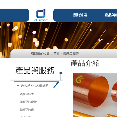
關於迪索
產品與
我們的公司
高性能材料
迪索格林-絕緣材
>
迪索
關於迪索
精密工業製品
>
聚酰亞胺管
您目前的位置：
首頁
> 聚酰亞胺管
>
GREEN 聚酰亞胺管主要應
迪索的價值觀
護，溫度傳感器，光纖傳輸器
產品介紹
誠信 | 責任 | 協作 | 創新
入診療設備用導管，及各種腐
智能控制技術
>
聚酰亞胺膠帶
>
GREEN 聚酰亞胺膠帶主要
迪索的質量
保護金手指和其它高檔電器的
迪索格林-絕緣材料
質量政策 | 客戶滿意度 | 無缺
纜、線圈、電容、鋰電池在H
聚酰亞胺管
>
聚酰亞胺膜
聚酰亞胺膠帶
GREEN 聚酰亞胺膜主要適
敏膠帶、絕緣套管、複合絕緣，P
聚酰亞胺膜