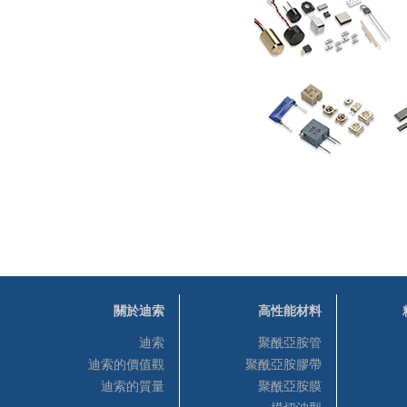
關於迪索
高性能材料
迪索
聚酰亞胺管
迪索的價值觀
聚酰亞胺膠帶
迪索的質量
聚酰亞胺膜